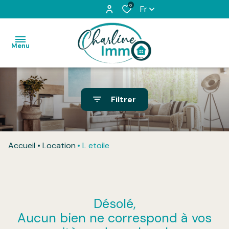
0
Fr
Menu
Accueil
Filtrer
Acheter
Louer
Accueil
Location
L etoile
L'équipe
Vendu
Désolé,
Honoraires
Aucun bien ne correspond à vos
Contact