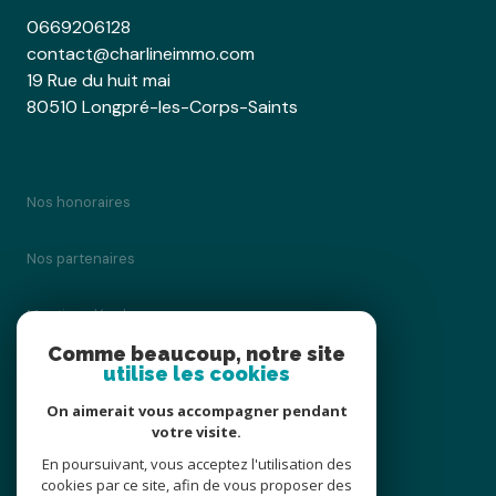
0669206128
contact@charlineimmo.com
19 Rue du huit mai
80510 Longpré-les-Corps-Saints
Nos honoraires
Nos partenaires
Mentions légales
Comme beaucoup, notre site
utilise les cookies
Admin
On aimerait vous accompagner pendant
Politique RGPD
votre visite.
En poursuivant, vous acceptez l'utilisation des
cookies par ce site, afin de vous proposer des
Cookies