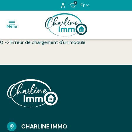
0
Fr
Menu
0 -> Erreur de chargement d'un module
Accueil
Acheter
Louer
L'équipe
Vendu
Honoraires
CHARLINE IMMO
Contact