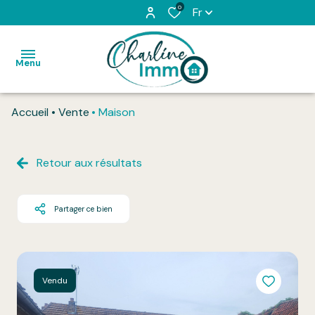
0
Fr
Menu
Accueil
Vente
Maison
Accueil
Acheter
Retour aux résultats
Louer
Partager ce bien
L'équipe
Vendu
Honoraires
Vendu
Contact