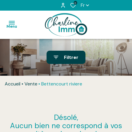
0
Fr
Menu
Accueil
Filtrer
Acheter
Louer
Accueil
Vente
Bettencourt riviere
L'équipe
Vendu
Désolé,
Honoraires
Aucun bien ne correspond à vos
Contact