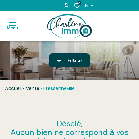
0
Fr
Menu
Accueil
Filtrer
Acheter
Louer
Accueil
Vente
Fressenneville
L'équipe
Vendu
Désolé,
Honoraires
Aucun bien ne correspond à vos
Contact