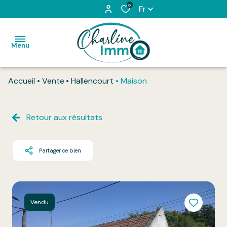
0
Fr
Menu
Accueil
Vente
Hallencourt
Maison
Accueil
Acheter
Retour aux résultats
Louer
Partager ce bien
L'équipe
Vendu
Honoraires
Vendu
Contact