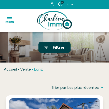
0
Fr
Menu
Accueil
Filtrer
Acheter
Louer
Accueil
Vente
Long
L'équipe
Vendu
Trier par Les plus récentes
Honoraires
Contact