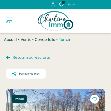
0
Fr
Menu
Accueil
Vente
Conde folie
Terrain
Accueil
Acheter
Retour aux résultats
Louer
Partager ce bien
L'équipe
Vendu
Honoraires
Vendu
Contact