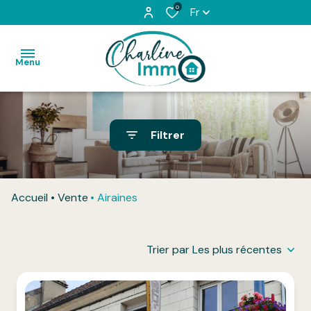
0
Fr
Menu
Accueil
Filtrer
Acheter
Louer
Accueil
Vente
Airaines
L'équipe
Vendu
Trier par Les plus récentes
Honoraires
Contact