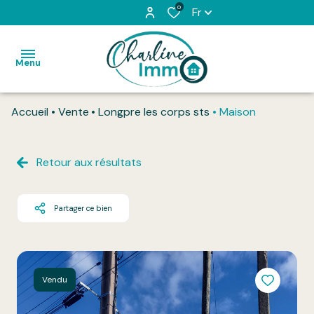
0
Fr
Menu
Accueil
Vente
Longpre les corps sts
Maison
Accueil
Acheter
Retour aux résultats
Louer
Partager ce bien
L'équipe
Vendu
Honoraires
Vendu
Contact