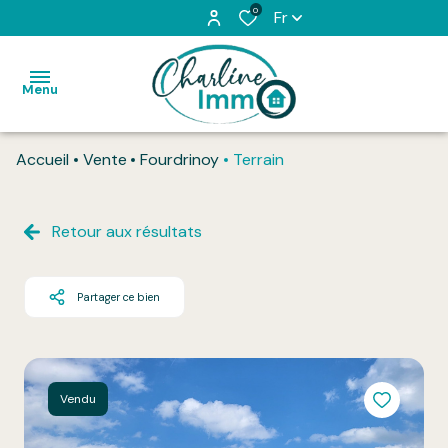
0
Fr
Menu
Accueil
Vente
Fourdrinoy
Terrain
Accueil
Acheter
Retour aux résultats
Louer
Partager ce bien
L'équipe
Vendu
Honoraires
Vendu
Contact