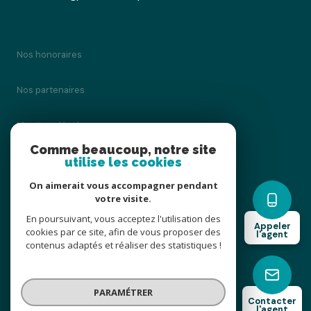
Nos honoraires
Nos partenaires
Mentions légales
Comme beaucoup, notre site
utilise les cookies
Admin
On aimerait vous accompagner pendant
Politique RGPD
votre visite.
En poursuivant, vous acceptez l'utilisation des
Appeler
cookies par ce site, afin de vous proposer des
Cookies
l'agent
contenus adaptés et réaliser des statistiques !
© 2026 | Tous droits réservés
PARAMÉTRER
Contacter
l'agent