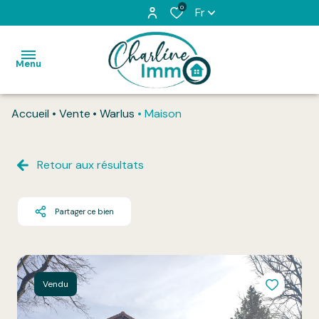
0
Fr
Menu
Accueil
Vente
Warlus
Maison
Accueil
Acheter
Retour aux résultats
Louer
Partager ce bien
L'équipe
Vendu
Honoraires
Vendu
Contact