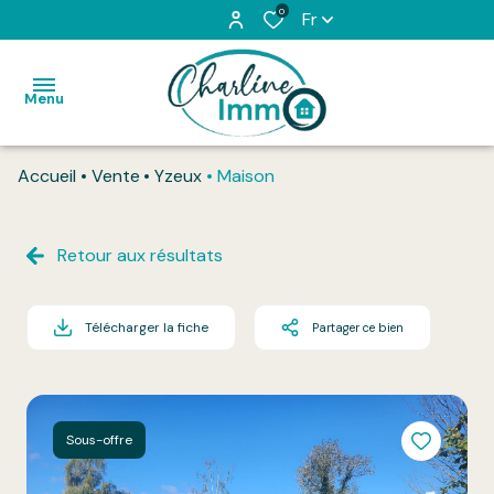
0
Fr
Menu
Accueil
Vente
Yzeux
Maison
Accueil
Acheter
Retour aux résultats
Louer
Télécharger la fiche
Partager ce bien
L'équipe
Vendu
Honoraires
Sous-offre
Contact