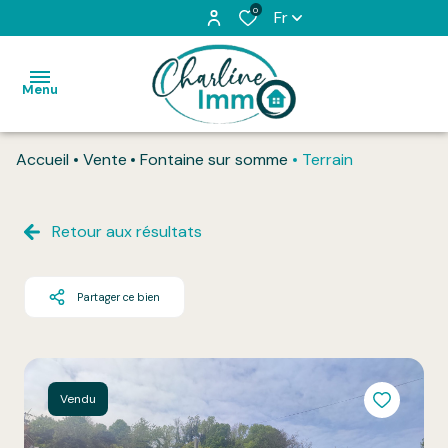
0
Fr
Menu
Accueil
Vente
Fontaine sur somme
Terrain
Accueil
Acheter
Retour aux résultats
Louer
Partager ce bien
L'équipe
Vendu
Honoraires
Vendu
Contact