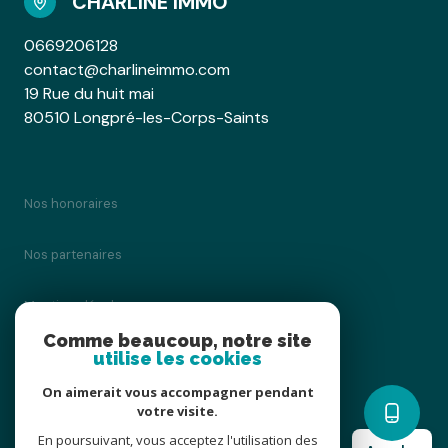
CHARLINE IMMO
0669206128
contact@charlineimmo.com
19 Rue du huit mai
80510 Longpré-les-Corps-Saints
Nos honoraires
Nos partenaires
Mentions légales
Comme beaucoup, notre site
utilise les cookies
Admin
On aimerait vous accompagner pendant
Politique RGPD
votre visite.
En poursuivant, vous acceptez l'utilisation des