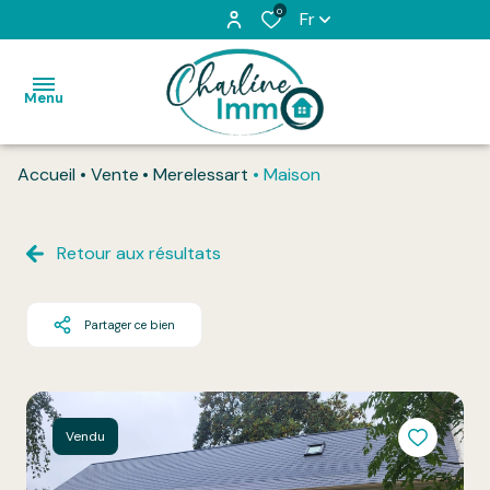
0
Fr
Menu
Accueil
Vente
Merelessart
Maison
Accueil
Acheter
Retour aux résultats
Louer
Partager ce bien
L'équipe
Vendu
Honoraires
Vendu
Contact