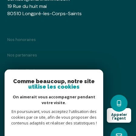
19 Rue du huit mai
80510 Longpré-les-Corps-Saints
Nos honoraires
Nos partenaires
Mentions légales
Comme beaucoup, notre site
utilise les cookies
Admin
On aimerait vous accompagner pendant
Politique RGPD
votre visite.
En poursuivant, vous acceptez l'utilisation des
Appeler
cookies par ce site, afin de vous proposer des
Cookies
l'agent
contenus adaptés et réaliser des statistiques !