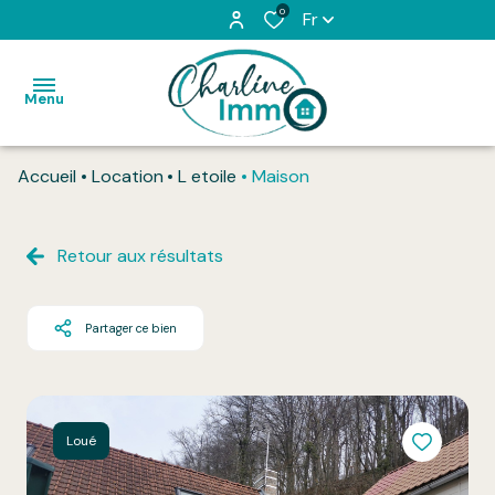
0
Fr
Menu
Accueil
Location
L etoile
Maison
Accueil
Acheter
Retour aux résultats
Louer
Partager ce bien
L'équipe
Vendu
Honoraires
Loué
Contact