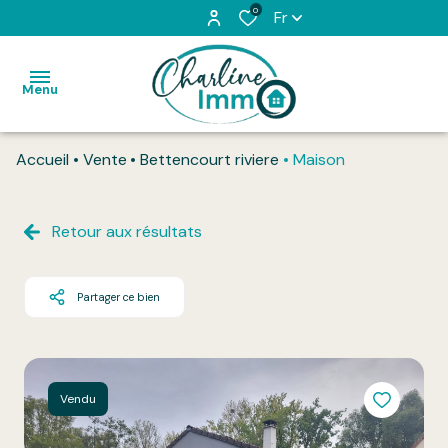
0
Fr
Menu
Accueil
Vente
Bettencourt riviere
Maison
Accueil
Acheter
Retour aux résultats
Louer
Partager ce bien
L'équipe
Vendu
Honoraires
Vendu
Contact