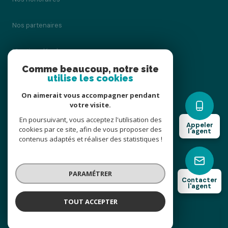
Nos partenaires
Mentions légales
Comme beaucoup, notre site
utilise les cookies
Admin
On aimerait vous accompagner pendant
Politique RGPD
votre visite.
En poursuivant, vous acceptez l'utilisation des
Appeler
cookies par ce site, afin de vous proposer des
Cookies
l'agent
contenus adaptés et réaliser des statistiques !
© 2026 | Tous droits réservés
PARAMÉTRER
Contacter
l'agent
Réalisé par
TOUT ACCEPTER
Charline O
Négociatrice