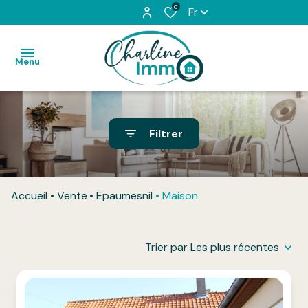
0
Fr
Menu
Accueil
Filtrer
Acheter
Louer
Accueil
Vente
Epaumesnil
Maison
L'équipe
Vendu
Trier par Les plus récentes
Honoraires
Contact