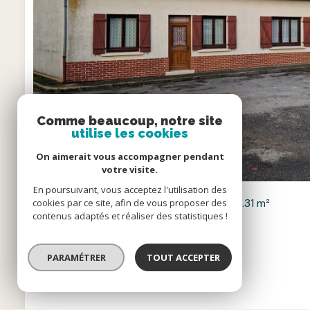
Comme beaucoup, notre site
utilise les cookies
On aimerait vous accompagner pendant
votre visite.
En poursuivant, vous acceptez l'utilisation des
Ferme 6 pièce(s)
4 chambre(s)
155.31 m²
cookies par ce site, afin de vous proposer des
contenus adaptés et réaliser des statistiques !
Épaumesnil (80140)
PARAMÉTRER
TOUT ACCEPTER