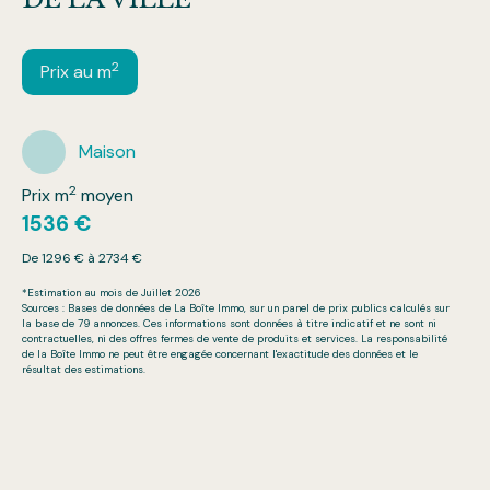
2
Prix au m
Maison
2
Prix m
moyen
1536 €
De 1296 € à 2734 €
*Estimation au mois de Juillet 2026
Sources : Bases de données de La Boîte Immo, sur un panel de prix publics calculés sur
la base de 79 annonces. Ces informations sont données à titre indicatif et ne sont ni
contractuelles, ni des offres fermes de vente de produits et services. La responsabilité
de la Boîte Immo ne peut être engagée concernant l'exactitude des données et le
résultat des estimations.