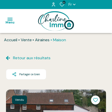
0
Fr
Menu
Accueil
Vente
Airaines
Maison
Accueil
Acheter
Retour aux résultats
Louer
Partager ce bien
L'équipe
Vendu
Honoraires
Vendu
Contact